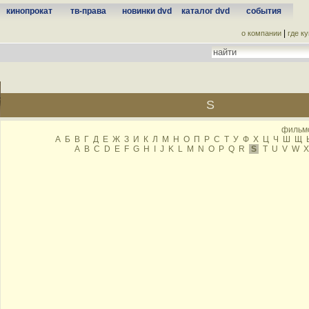
кинопрокат
тв-права
новинки dvd
каталог dvd
события
|
о компании
где к
S
фильмо
А
Б
В
Г
Д
Е
Ж
З
И
К
Л
М
Н
О
П
P
С
Т
У
Ф
Х
Ц
Ч
Ш
Щ
A
B
C
D
E
F
G
H
I
J
K
L
M
N
O
P
Q
R
S
T
U
V
W
X