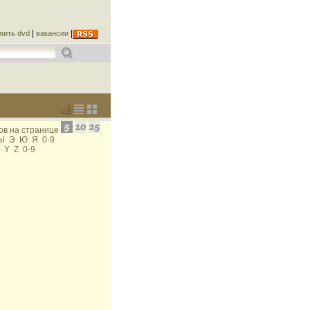
|
|
упить dvd
вакансии
в на странице
Ы
Э
Ю
Я
0-9
Y
Z
0-9