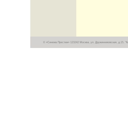
© «Синема Престиж» 123242 Москва, ул. Дружинниковская, д.15, "Кин