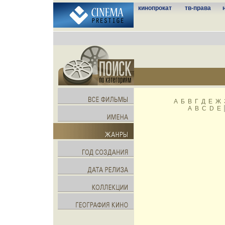
кинопрокат
тв-права
А
Б
В
Г
Д
Е
Ж
A
B
C
D
E